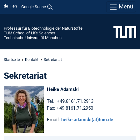
Menü
de
en
Google Suche
Professur für Biotechnologie der Naturstoffe
TUM School of Life Sciences
Technische Universität München
Startseite
Kontakt
Sekretariat
Sekretariat
Heike Adamski
Tel.: +49.8161.71.2913
Fax: +49.8161.71.2950
Email:
heike.adamski(at)tum.de