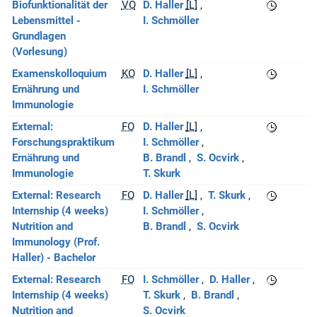
Biofunktionalität der
VO
D. Haller
[L]
Lebensmittel -
I. Schmöller
Grundlagen
(Vorlesung)
Examenskolloquium
KO
D. Haller
[L]
Ernährung und
I. Schmöller
Immunologie
External:
FO
D. Haller
[L]
Forschungspraktikum
I. Schmöller
Ernährung und
B. Brandl
S. Ocvirk
Immunologie
T. Skurk
External: Research
FO
D. Haller
[L]
T. Skurk
Internship (4 weeks)
I. Schmöller
Nutrition and
B. Brandl
S. Ocvirk
Immunology (Prof.
Haller) - Bachelor
External: Research
FO
I. Schmöller
D. Haller
Internship (4 weeks)
T. Skurk
B. Brandl
Nutrition and
S. Ocvirk