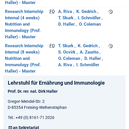
Haller) - Master
Research Internship
FO
A. Riva
K. Gedrich
Internal (4 weeks)
T. Skurk
I. Schmöller
Nutrition and
D. Haller
O. Coleman
Immunology (Prof.
Haller) - Master
Research Internship
FO
T. Skurk
K. Gedrich
Internal (8 weeks)
S. Ocvirk
A. Zaurito
Nutrition and
O. Coleman
D. Haller
Immunology (Prof.
A. Riva
I. Schmöller
Haller) - Master
Lehrstuhl für Ernährung und Immunologie
Prof. Dr. rer. nat. Dirk Haller
Gregor-Mendel-Str. 2
D-85354 Freising-Weihenstephan
Tel.: +49 (0) 8161-71 2026
an Sekretariat