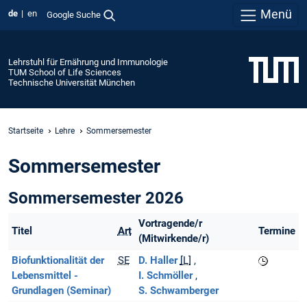
Menü
de
en
Google Suche
Lehrstuhl für Ernährung und Immunologie
TUM School of Life Sciences
Technische Universität München
Startseite
Lehre
Sommersemester
Sommersemester
Sommersemester 2026
Vortragende/r
Titel
Art
Termine
(Mitwirkende/r)
Biofunktionalität der
SE
D. Haller
[L]
Lebensmittel -
I. Schmöller
Grundlagen (Seminar)
S. Schwamberger