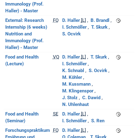
Immunology (Prof.
Haller) - Master
External: Research
FO
D. Haller
[L]
B. Brandl
Internship (6 weeks)
I. Schmöller
T. Skurk
Nutrition and
S. Ocvirk
Immunology (Prof.
Haller) - Master
Food and Health
VO
D. Haller
[L]
T. Skurk
(Lecture)
I. Schmöller
K. Schnabl
S. Ocvirk
M. Köhler
M. Kussmann
M. Klingenspor
J. Stolz
C. Dawid
N. Uhlenhaut
Food and Health
SE
D. Haller
[L]
(Seminar)
I. Schmöller
S. Ren
Forschungspraktikum
FO
D. Haller
[L]
Ernährung und
O. Coleman
T. Skurk