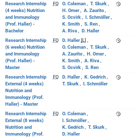
Research Internship
FO
O. Coleman
T. Skurk
(4 weeks) Nutrition
H. Omer
A. Zaurito
and Immunology
S. Ocvirk
I. Schmöller
(Prof. Haller) -
K. Smith
S. Ren
Bachelor
A. Riva
D. Haller
Research Internship
FO
D. Haller
[L]
(6 weeks) Nutrition
O. Coleman
T. Skurk
and Immunology
A. Zaurito
H. Omer
(Prof. Haller) -
K. Smith
A. Riva
Master
S. Ocvirk
S. Ren
Research Internship
FO
D. Haller
K. Gedrich
External (4 weeks)
T. Skurk
I. Schmöller
Nutrition and
Immunology (Prof.
Haller) - Master
Research Internship
FO
O. Coleman
External (8 weeks)
I. Schmöller
Nutrition and
K. Gedrich
T. Skurk
Immunology (Prof.
D. Haller