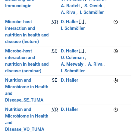
Immunologie
A. Bartelt
S. Ocvirk
A. Riva
I. Schmöller
Microbe-host
VO
D. Haller
[L]
interaction and
I. Schmöller
nutrition in health and
disease (lecture)
Microbe-host
SE
D. Haller
[L]
interaction and
O. Coleman
nutrition in health and
A. Metwaly
A. Riva
disease (seminar)
I. Schmöller
Nutrition and
SE
D. Haller
Microbiome in Health
and
Disease_SE_TUMA
Nutrition and
VO
D. Haller
Microbiome in Health
and
Disease_VO_TUMA