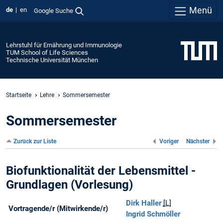
Menü
de
en
Google Suche
Lehrstuhl für Ernährung und Immunologie
TUM School of Life Sciences
Technische Universität München
Startseite
Lehre
Sommersemester
Sommersemester
Zurück zur Liste
Voriger
Nächster
Biofunktionalität der Lebensmittel -
Grundlagen (Vorlesung)
Dirk Haller
[L]
Vortragende/r (Mitwirkende/r)
Ingrid Schmöller