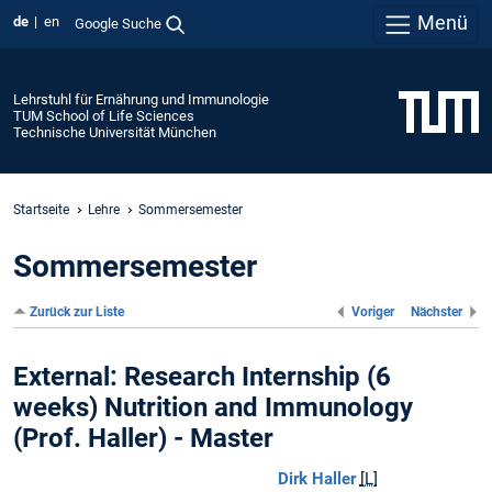
Menü
de
en
Google Suche
Lehrstuhl für Ernährung und Immunologie
TUM School of Life Sciences
Technische Universität München
Startseite
Lehre
Sommersemester
Sommersemester
Zurück zur Liste
Voriger
Nächster
External: Research Internship (6
weeks) Nutrition and Immunology
(Prof. Haller) - Master
Dirk Haller
[L]