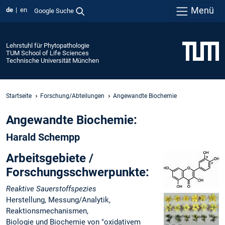
Menü
de
en
Google Suche
Lehrstuhl für Phytopathologie
TUM School of Life Sciences
Technische Universität München
Startseite
Forschung/Abteilungen
Angewandte Biochemie
Angewandte Biochemie:
Harald Schempp
Arbeitsgebiete /
Forschungsschwerpunkte:
Reaktive Sauerstoffspezies
Herstellung, Messung/Analytik,
Reaktionsmechanismen,
Biologie und Biochemie von "oxidativem