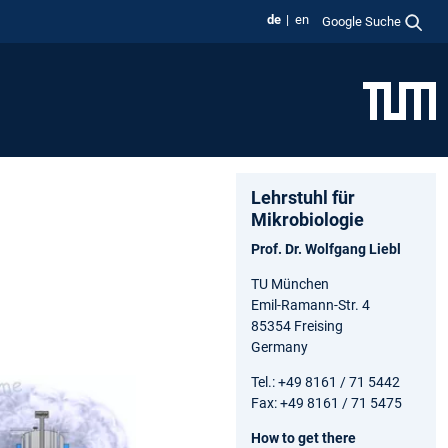
de
en
Google Suche
Lehrstuhl für
Mikrobiologie
Prof. Dr. Wolfgang Liebl
TU München
Emil-Ramann-Str. 4
85354 Freising
Germany
Tel.: +49 8161 / 71 5442
Fax: +49 8161 / 71 5475
How to get there