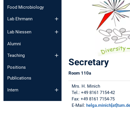
Food Microbiology
Lab Ehrmann
Lab Niessen
Alumni
Teaching
Secretary
Positions
Room 110a
Publications
Mrs. H. Minich
Intern
Tel.: +49 8161 7154-42
Fax: +49 8161 7154-75
E-Mail:
helga.minich[at]tum.d