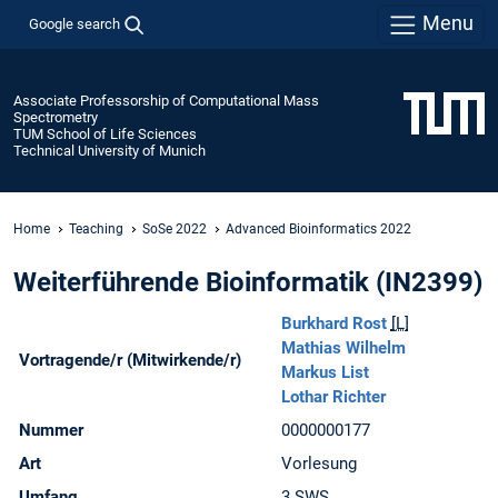
Menu
Google search
Associate Professorship of Computational Mass
Spectrometry
TUM School of Life Sciences
Technical University of Munich
Home
Teaching
SoSe 2022
Advanced Bioinformatics 2022
Weiterführende Bioinformatik (IN2399)
Burkhard Rost
[L]
Mathias Wilhelm
Vortragende/r (Mitwirkende/r)
Markus List
Lothar Richter
Nummer
0000000177
Art
Vorlesung
Umfang
3
SWS