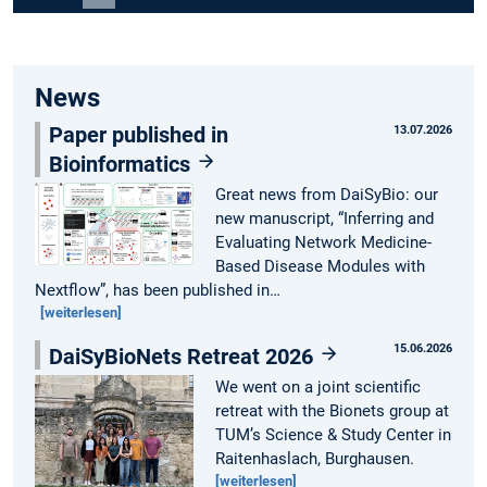
Carousel pausieren
News
Paper published in
13.07.2026
Bioinformatics
Great news from DaiSyBio: our
new manuscript, “Inferring and
Evaluating Network Medicine-
Based Disease Modules with
Nextflow”, has been published in…
[weiterlesen]
15.06.2026
DaiSyBioNets Retreat 2026
We went on a joint scientific
retreat with the Bionets group at
TUM’s Science & Study Center in
Raitenhaslach, Burghausen.
[weiterlesen]