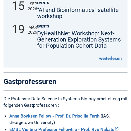
15
EVENTS
SEP
2026
"AI and Bioinformatics" satellite
workshop
19
EVENTS
MÄR
2026
DyHealthNet Workshop: Next-
Generation Exploration Systems
for Population Cohort Data
weiterlesen
Gastprofessuren
Die Professur Data Science in Systems Biology arbeitet eng mit
folgenden Gastprofessoren :
Anna Boyksen Fellow - Prof. Dr. Priscilla Furth
(IAS,
Georgetown University)
EMBL Visiting Professor Fellowhip - Prof. Ryu Nakato