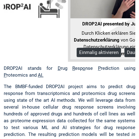
DROP2AI presented by Judi
Durch Klicken erklären Sie 
Datenschutzerklärung
von Goog
Datenschutzerklärung einv
Einmalig aktivieren
Dauer
Mehr Information
DROP2AI stands for
D
rug
R
esp
o
nse
P
rediction using
P
roteomics and
AI.
The BMBF-funded DROP2AI project aims to predict drug
response from transcriptomics and proteomics drug screens
using state of the art AI methods. We will leverage data from
several in-house cellular drug response screens involving
hundreds of approved drugs and hundreds of cell lines as well
as proteome expression data collected for the same systems
to test various ML and AI strategies for drug response
prediction. The resulting prediction models will be tested
in