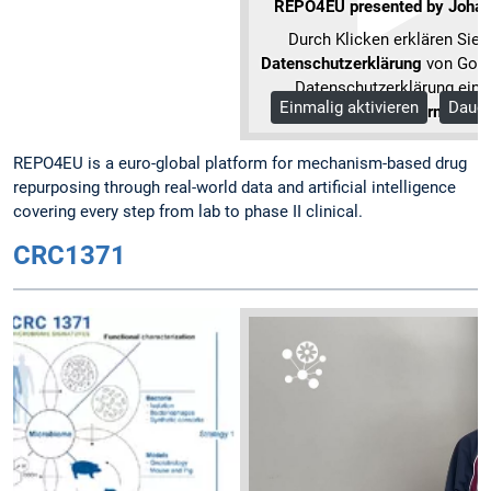
REPO4EU presented by Johan
Durch Klicken erklären Sie 
Datenschutzerklärung
von Goog
Datenschutzerklärung einv
Einmalig aktivieren
Dauer
Mehr Information
REPO4EU is a euro-global platform for mechanism-based drug
repurposing through real-world data and artificial intelligence
covering every step from lab to phase II clinical.
CRC1371