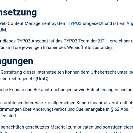
msetzung
em Web Content Management System
TYPO3
umgesetzt und ist ein An
TUM.
r dieses TYPO3-Angebot ist das TYPO3-Team der ZIT – erreichbar 
lte
sind die jeweiligen Inhaber des Webauftritts zuständig.
ngungen
ie Gestaltung dieser Internetseiten können dem Urheberrecht unterlie
heberrechtsgesetz (UrhG)
iche Erlasse und Bekanntmachungen sowie Entscheidungen und amtl
m amtlichen Interesse zur allgemeinen Kenntnisnahme veröffentlich
timmungen über Änderungsverbot und Quellenangabe in § 62 Abs. 1 
en sind.
heberrechtlich geschütztes Material zum privaten und sonstigen ei