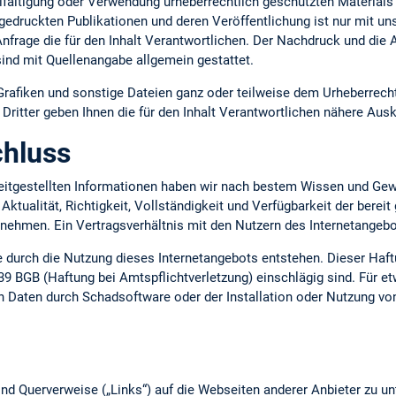
lfältigung oder Verwendung urheberrechtlich geschützten Materials 
gedruckten Publikationen und deren Veröffentlichung ist nur mit uns
 Anfrage die für den Inhalt Verantwortlichen. Der Nachdruck und die
ind mit Quellenangabe allgemein gestattet.
 Grafiken und sonstige Dateien ganz oder teilweise dem Urheberrecht
ritter geben Ihnen die für den Inhalt Verantwortlichen nähere Ausk
hluss
ereitgestellten Informationen haben wir nach bestem Wissen und Gew
 Aktualität, Richtigkeit, Vollständigkeit und Verfügbarkeit der berei
ernehmen. Ein Vertragsverhältnis mit den Nutzern des Internetange
ie durch die Nutzung dieses Internetangebots entstehen. Dieser Haft
39 BGB (Haftung bei Amtspflichtverletzung) einschlägig sind. Für e
n Daten durch Schadsoftware oder der Installation oder Nutzung vo
nd Querverweise („Links“) auf die Webseiten anderer Anbieter zu un