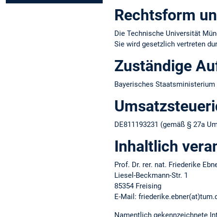
Rechtsform un
Die Technische Universität Münc
Sie wird gesetzlich vertreten d
Zuständige Au
Bayerisches Staatsministerium 
Umsatzsteuer­i
DE811193231 (gemäß § 27a Ums
Inhaltlich vera
Prof. Dr. rer. nat. Friederike Ebn
Liesel-Beckmann-Str. 1
85354 Freising
E-Mail: friederike.ebner(at)tum.
Namentlich gekennzeichnete Int