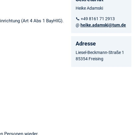
Heike Adamski
📞 +49 8161 71 2913
inrichtung (Art 4 Abs 1 BayHIG).
@
heike.adamski@tum.de
Adresse
Liesel-Beckmann-Straße 1
85354 Freising
en Personen wieder.