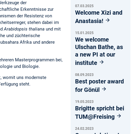
 Werkzeuge der
07.03.2025
chaftliche Erkenntnisse zur
Welcome Xizi and
hnismen der Resistenz von
Anastasia!
kheitserreger, stehen dabei im
nd
Arabidopsis thaliana
und mit
15.01.2025
che und züchterische
We welcome
Subsahara Afrika und andere
Ulschan Bathe, as
a new PI at our
mehreren Masterprogrammen bei,
institute
ologie und Biologie.
08.09.2023
et, womit uns modernste
Best poster award
Verfügung steht.
for Gönül
19.05.2023
Brigitte spricht bei
TUM@Freising
24.02.2023