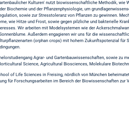
artenbaulicher Kulturen' nutzt biowissenschaftliche Methodik, wie
, der Biochemie und der Pflanzenphysiologie, um grundlagenwissens
gulation, sowie zur Stresstoleranz von Pflanzen zu gewinnen. Mec
e, wie Hitze und Frost, sowie gegen pilzliche und bakterielle Kran
teresses. Wir arbeiten mit Modelsystemen wie der Ackerschmalwa
Sonnenblume. Außerdem engagieren wir uns für die wissenschaftli
lturpflanzenarten (orphan crops) mit hohem Zukunftspotenzial für 
dingungen.
chelorstudiengang Agrar- und Gartenbauwissenschaften, sowie zu 
orticultural Science, Agricultural Biosciences, Molekulare Biotechn
chool of Life Sciences in Freising, nördlich von München beheimat
ttung für Forschungsarbeiten im Bereich der Biowissenschaften zur 