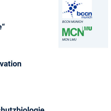
BCCN MUNICH
e“
MCN LMU
vation
hutzbiologie