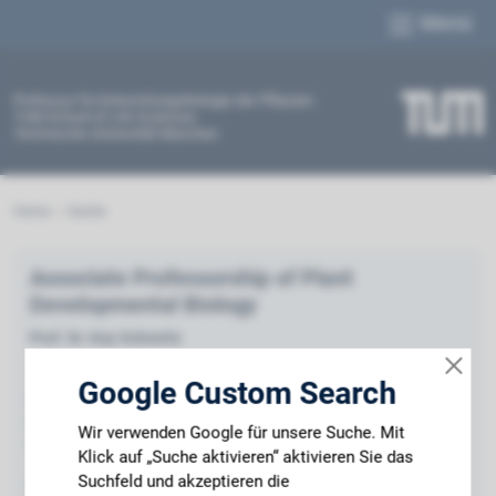
Menü
Professur für Entwicklungsbiologie der Pflanzen
TUM School of Life Sciences
Technische Universität München
Home
Suche
Associate Professorship of Plant
Developmental Biology
Prof. Dr. Kay Schneitz
Technical University of Munich
Google Custom Search
Emil-Ramann-Str. 4
85354 Freising
Wir verwenden Google für unsere Suche. Mit
Germany
Klick auf „Suche aktivieren“ aktivieren Sie das
Suchfeld und akzeptieren die
Phone: +49 8161 / 71 3621