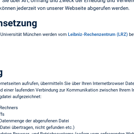
ir Sie über Art, Umfang und Zweck der Erhebung und Verw
 können jederzeit von unserer Webseite abgerufen werden.
msetzung
n Universität München werden vom
Leibniz-Rechenzentrum (LRZ)
bet
g
rnetseiten aufrufen, übermitteln Sie über Ihren Internetbrowser Da
d einer laufenden Verbindung zur Kommunikation zwischen Ihrem 
gdatei aufgezeichnet:
 Rechners
ffs
Datenmenge der abgerufenen Datei
Datei übertragen, nicht gefunden etc.)