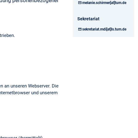
endung personenbezogener
melanie.schirmer[at]tum.de
Sekretariat
sekretariat.mdi[at]ls.tum.de
rieben.
ten an unseren Webserver. Die
Internetbrowser und unserem