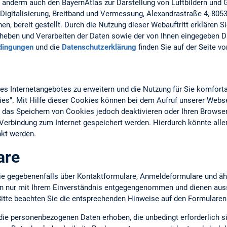
r anderm auch den BayernAtlas zur Darstellung von Luftbildern und
Digitalisierung, Breitband und Vermessung, Alexandrastraße 4, 805
n, bereit gestellt. Durch die Nutzung dieser Webauftritt erklären S
eben und Verarbeiten der Daten sowie der von Ihnen eingegeben D
dingungen
und die
Datenschutzerklärung
finden Sie auf der Seite v
 Internetangebotes zu erweitern und die Nutzung für Sie komforta
ies". Mit Hilfe dieser Cookies können bei dem Aufruf unserer Webs
 das Speichern von Cookies jedoch deaktivieren oder Ihren Browser
n Verbindung zum Internet gespeichert werden. Hierdurch könnte all
kt werden.
are
ie gegebenenfalls über Kontaktformulare, Anmeldeformulare und äh
en nur mit Ihrem Einverständnis entgegengenommen und dienen auss
tte beachten Sie die entsprechenden Hinweise auf den Formularen
 die personenbezogenen Daten erhoben, die unbedingt erforderlich s