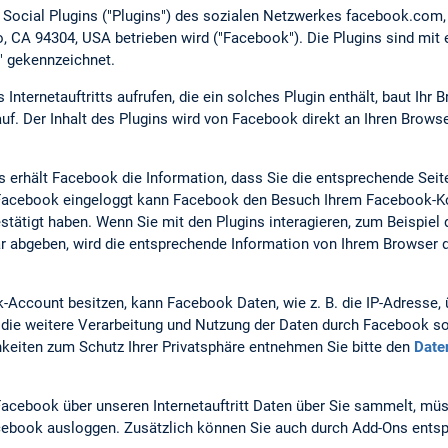
t Social Plugins ("Plugins") des sozialen Netzwerkes facebook.com
lto, CA 94304, USA betrieben wird ("Facebook"). Die Plugins sind m
" gekennzeichnet.
nternetauftritts aufrufen, die ein solches Plugin enthält, baut Ihr 
f. Der Inhalt des Plugins wird von Facebook direkt an Ihren Browse
s erhält Facebook die Information, dass Sie die entsprechende Seite
i Facebook eingeloggt kann Facebook den Besuch Ihrem Facebook-Ko
estätigt haben. Wenn Sie mit den Plugins interagieren, zum Beispiel 
 abgeben, wird die entsprechende Information von Ihrem Browser d
Account besitzen, kann Facebook Daten, wie z. B. die IP-Adresse
ie weitere Verarbeitung und Nutzung der Daten durch Facebook so
keiten zum Schutz Ihrer Privatsphäre entnehmen Sie bitte den
Date
acebook über unseren Internetauftritt Daten über Sie sammelt, mü
Facebook ausloggen. Zusätzlich können Sie auch durch Add-Ons entsp