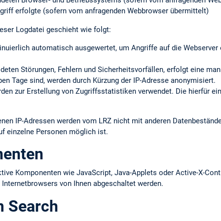
ndeten Browser- und Betriebssystems (sofern vom anfragenden Web
griff erfolgte (sofern vom anfragenden Webbrowser übermittelt)
eser Logdatei geschieht wie folgt:
inuierlich automatisch ausgewertet, um Angriffe auf die Webserve
eldeten Störungen, Fehlern und Sicherheits­vorfällen, erfolgt eine ma
ieben Tage sind, werden durch Kürzung der IP-Adresse anonymisiert.
en zur Erstellung von Zugriffs­statistiken verwendet. Die hierfür ei
ltenen IP-Adressen werden vom LRZ nicht mit anderen Datenbestän
uf einzelne Personen möglich ist.
nenten
ktive Komponenten wie JavaScript, Java-Applets oder Active-X-Cont
s Internetbrowsers von Ihnen abgeschaltet werden.
m Search