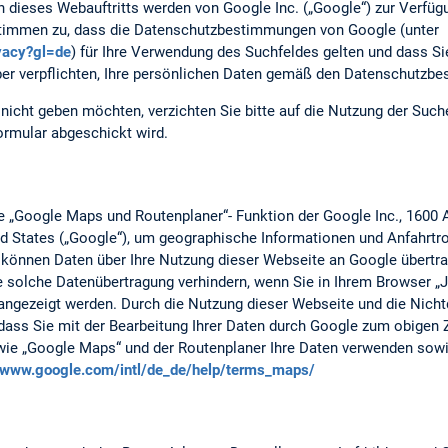
n dieses Webauftritts werden von Google Inc. („Google“) zur Verfüg
 stimmen zu, dass die Datenschutzbestimmungen von Google (unter
ivacy?gl=de
) für Ihre Verwendung des Suchfeldes gelten und dass S
er verpflichten, Ihre persönlichen Daten gemäß den Datenschutzb
nicht geben möchten, verzichten Sie bitte auf die Nutzung der Suc
ormular abgeschickt wird.
ie „Google Maps und Routenplaner“- Funktion der Google Inc., 1600
d States („Google“), um geographische Informationen und Anfahrtro
können Daten über Ihre Nutzung dieser Webseite an Google übertr
 solche Datenübertragung verhindern, wenn Sie in Ihrem Browser „Ja
angezeigt werden. Durch die Nutzung dieser Webseite und die Nicht
, dass Sie mit der Bearbeitung Ihrer Daten durch Google zum obigen
wie „Google Maps“ und der Routenplaner Ihre Daten verwenden sowi
//www.google.com/intl/de_de/help/terms_maps/