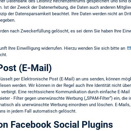
er Datenbank des Leibnitz Rechenzentrums gespeichert und sind d
h. Ist der Zweck der Datenerhebung, die Daten auch anderen Mitgli
nzip der Datensparsamkeit beachtet. Ihre Daten werden nicht an Dri
gegeben.
den nach Zweckerfüllung gelöscht, es sei denn Sie haben Ihre Einw
unft Ihre Einwilligung widerrufen. Hierzu wenden Sie sich bitte an
cht.
Post (E-Mail)
hlüsselt per Elektronische Post (E-Mail) an uns senden, können mö
esen werden. Wir können in der Regel auch Ihre Identität nicht übe
e verbirgt. Eine rechtssichere Kommunikation durch einfache E-Mail i
bieter - Filter gegen unerwünschte Werbung („SPAM-Filter“) ein, die 
omatisch als unerwünschte Werbung einordnen und löschen. E-Mail
 uns in jedem Fall automatisch gelöscht.
n Facebook Social Plugins