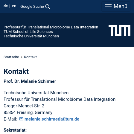
Menü
de
en
Google Suche
Professur für Translational Microbiome Data Integration
TUM School of Life Sciences
Technische Universität München
Startseite
Kontakt
Kontakt
Prof. Dr. Melanie Schirmer
Technische Universität München
Professur für Translational Microbiome Data Integration
Gregor-Mendel-Str. 2
85354 Freising, Germany
E-Mail:
melanie.schirmer[at]tum.de
Sekretariat: