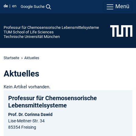
Menü
de
en
Google Suche
Professur für Chemosensorische Lebensmittelsysteme
TUM School of Life Sciences
Technische Universität München
Startseite
Aktuelles
Aktuelles
Kein Artikel vorhanden.
Professur für Chemosensorische
Lebensmittelsysteme
Prof. Dr. Corinna Dawid
Lise-Meitner-Str. 34
85354 Freising