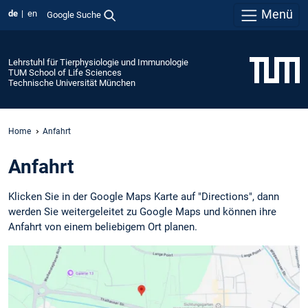
Menü
de
en
Google Suche
Lehrstuhl für Tierphysiologie und Immunologie
TUM School of Life Sciences
Technische Universität München
Home
Anfahrt
Anfahrt
Klicken Sie in der Google Maps Karte auf "Directions", dann
werden Sie weitergeleitet zu Google Maps und können ihre
Anfahrt von einem beliebigem Ort planen.