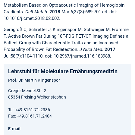
Metabolism Based on Optoacoustic Imaging of Hemoglobin
Gradients.
Cell Metab.
2018
Mar 6;27(3):689-701.e4. doi:
10.1016/j.cmet.2018.02.002.
Gerngroß C, Schretter J, Klingenspor M, Schwaiger M, Fromme
T. Active Brown Fat During 18F-FDG PET/CT Imaging Defines a
Patient Group with Characteristic Traits and an Increased
Probability of Brown Fat Redetection.
J Nucl Med.
2017
Jul;58(7):1104-1110. doi: 10.2967/jnumed.116.183988.
Lehrstuhl für Molekulare Ernährungsmedizin
Prof. Dr. Martin Klingenspor
Gregor Mendel Str. 2
85354 Freising-Weihenstephan
Tel: +49.8161.71.2386
Fax: +49.8161.71.2404
E-mail