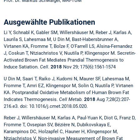
Prof. Dr. Markus Schwaiger, MRI-TUM
Ausgewählte Publikationen
Li Y, Schnabl K, Gabler SM, Willershäuser M, Reber J, Karlas A,
Laurila S, Lahesmaa M, U Din M, Bast-Habersbrunner A,
Virtanen KA, Fromme T,
Bolze F, O'Farrell LS, Alsina-Fernandez
J, Coskun T, Ntziachristos V, Nuutila P, Klingenspor M. Secretin-
Activated Brown Fat Mediates Prandial Thermogenesis to
Induce Satiation.
Cell
.
2018
Nov 29; 175(6):1561-1574
U Din M, Saari T, Raiko J, Kudomi N, Maurer SF, Lahesmaa M,
Fromme T, Amri EZ, Klingenspor M, Solin O, Nuutila P, Virtanen
KA. Postprandial Oxidative Metabolism of Human Brown Fat
Indicates Thermogenesis.
Cell Metab.
2018
Aug 7;28(2):207-
216.e3. doi: 10.1016/j.cmet.2018.05.020.
Reber J, Willershäuser M, Karlas A, Paul-Yuan K, Diot G, Franz D,
Fromme T, Ovsepian SV, Bézière N, Dubikovskaya E,
Karampinos DC, Holzapfel C, Hauner H, Klingenspor M,
Ntziachristos V. Non-invasive Measurement of Brown Fat