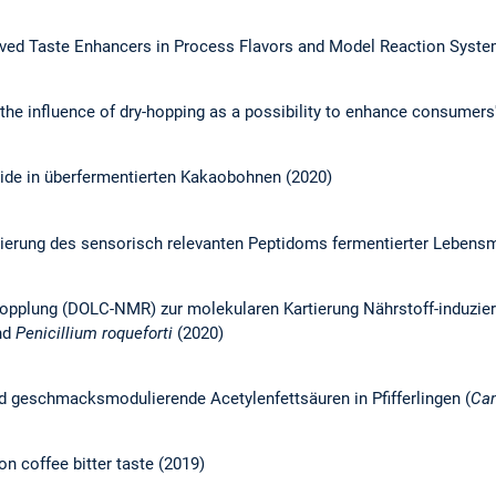
ived Taste Enhancers in Process Flavors and Model Reaction Syste
the influence of dry-hopping as a possibility to enhance consumers
de in überfermentierten Kakaobohnen (2020)
sierung des sensorisch relevanten Peptidoms fermentierter Lebensm
-Kopplung (DOLC-NMR) zur molekularen Kartierung Nährstoff-induzi
nd
Penicillium roqueforti
(2020)
 geschmacksmodulierende Acetylenfettsäuren in Pfifferlingen (
Can
n coffee bitter taste (2019)