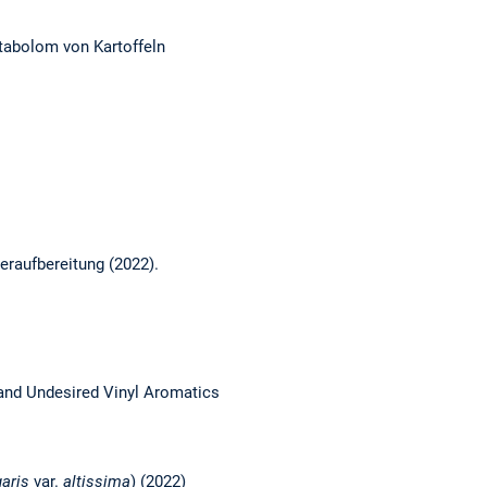
etabolom von Kartoffeln
eraufbereitung (2022).
 and Undesired Vinyl Aromatics
aris
var.
altissima
) (2022)