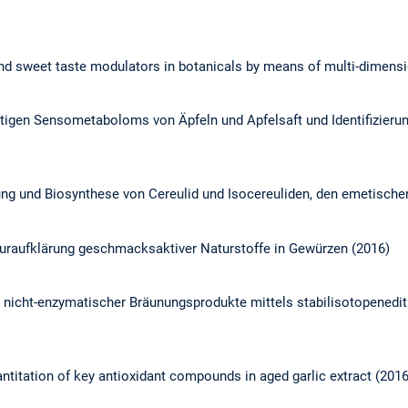
and sweet taste modulators in botanicals by means of multi-dimens
htigen Sensometaboloms von Äpfeln und Apfelsaft und Identifizier
erung und Biosynthese von Cereulid und Isocereuliden, den emetisch
kturaufklärung geschmacksaktiver Naturstoffe in Gewürzen (2016)
g nicht-enzymatischer Bräunungsprodukte mittels stabilisotopenedit
ntitation of key antioxidant compounds in aged garlic extract (2016