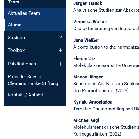
Team
Jürgen Hauck
Analytische Studien zur Absor
Aktuelles Team
Veronika Walser
Alumni
Charakterisierung von Isocereul
Studium
Jana Weißer
A contribution to the harmoniza
Toolbox
Florian Utz
Publikationen
Molekular-sensorische Untersuc
Preis der Silesia-
Manon Jünger
Clemens Hanke Stiftung
Sensomics-Analyse von Schlüss
den Promotionstitel (2023).
Kontakt / Anfahrt
Kyriaki Antoniadou
Targeted Chemoprofiling and Bio
Michael Gigl
Molekularsensorische Studien z
Kaffeegetränken (2022).