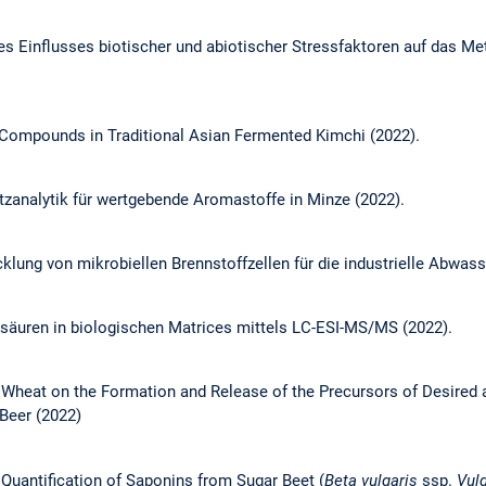
es Einflusses biotischer und abiotischer Stressfaktoren auf das M
Compounds in Traditional Asian Fermented Kimchi (2022).
zanalytik für wertgebende Aromastoffe in Minze (2022).
lung von mikrobiellen Brennstoffzellen für die industrielle Abwass
nsäuren in biologischen Matrices mittels LC-ESI-MS/MS (2022).
d Wheat on the Formation and Release of the Precursors of Desired
Beer (2022)
Quantification of Saponins from Sugar Beet (
Beta vulgaris
ssp.
Vulg