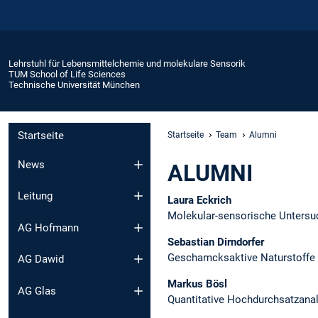
Lehrstuhl für Lebensmittelchemie und molekulare Sensorik
TUM School of Life Sciences
Technische Universität München
Startseite
Startseite
Team
Alumni
News
ALUMNI
Leitung
Laura Eckrich
Molekular-sensorische Untersu
AG Hofmann
Sebastian Dirndorfer
Geschamcksaktive Naturstoffe 
AG Dawid
Markus Bösl
AG Glas
Quantitative Hochdurchsatzana