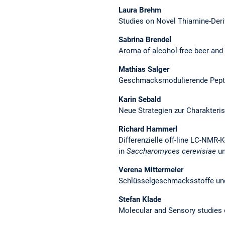
Laura Brehm
Studies on Novel Thiamine-Der
Sabrina Brendel
Aroma of alcohol-free beer and 
Mathias Salger
Geschmacksmodulierende Pepti
Karin Sebald
Neue Strategien zur Charakteri
Richard Hammerl
Differenzielle off-line LC-NMR
in
Saccharomyces cerevisiae
u
Verena Mittermeier
Schlüsselgeschmacksstoffe und
Stefan Klade
Molecular and Sensory studies o