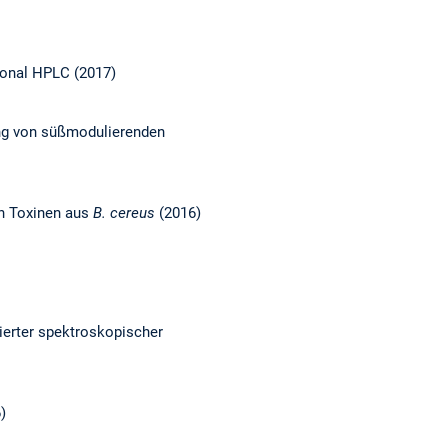
ional HPLC (2017)
ung von süßmodulierenden
en Toxinen aus
B. cereus
(2016)
ierter spektroskopischer
)