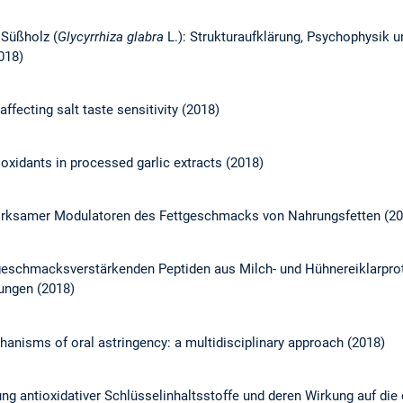
Süßholz (
Glycyrrhiza glabra
L.): Strukturaufklärung, Psychophysik u
018)
ffecting salt taste sensitivity (2018)
ioxidants in processed garlic extracts (2018)
 wirksamer Modulatoren des Fettgeschmacks von Nahrungsfetten (20
eschmacksverstärkenden Peptiden aus Milch- und Hühnereiklarprote
ungen (2018)
hanisms of oral astringency: a multidisciplinary approach (2018)
rung antioxidativer Schlüsselinhaltsstoffe und deren Wirkung auf die 