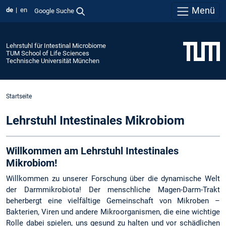
Menü
de
en
Google Suche
Lehrstuhl für Intestinal Microbiome
TUM School of Life Sciences
Technische Universität München
Startseite
Lehrstuhl Intestinales Mikrobiom
Willkommen am Lehrstuhl Intestinales
Mikrobiom!
Willkommen zu unserer Forschung über die dynamische Welt
der Darmmikrobiota! Der menschliche Magen-Darm-Trakt
beherbergt eine vielfältige Gemeinschaft von Mikroben –
Bakterien, Viren und andere Mikroorganismen, die eine wichtige
Rolle dabei spielen, uns gesund zu halten und vor schädlichen