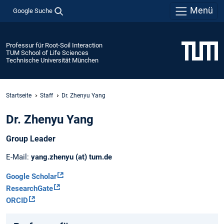
Menü
Google Suche
Professur für Root-Soil Interaction
TUM School of Life Sciences
Technische Universität München
Startseite
Staff
Dr. Zhenyu Yang
Dr. Zhenyu Yang
Group Leader
E-Mail:
yang.zhenyu (at) tum.de
Google Scholar
ResearchGate
ORCID