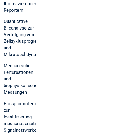
fluoreszierenden
Reportern
Quantitative
Bildanalyse zur
Verfolgung von
Zellzyklusprogression
und
Mikrotubulidynamik
Mechanische
Perturbationen
und
biophysikalische
Messungen
Phosphoproteomik
zur
Identifizierung
mechanosensitiver
Signalnetzwerke