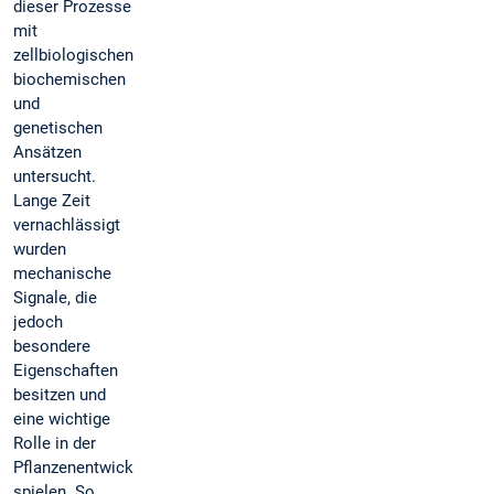
dieser Prozesse
mit
zellbiologischen,
biochemischen
und
genetischen
Ansätzen
untersucht.
Lange Zeit
vernachlässigt
wurden
mechanische
Signale, die
jedoch
besondere
Eigenschaften
besitzen und
eine wichtige
Rolle in der
Pflanzenentwicklung
spielen. So