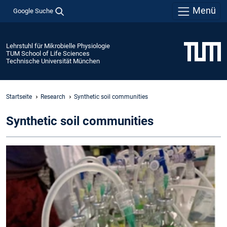
Menü
Google Suche
Lehrstuhl für Mikrobielle Physiologie
TUM School of Life Sciences
Technische Universität München
Startseite
Research
Synthetic soil communities
Synthetic soil communities
S
a
e
t
s
li
in