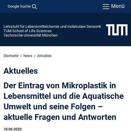
Menü
Google Suche
Lehrstuhl für Lebensmittelchemie und molekulare Sensorik
TUM School of Life Sciences
Technische Universität München
Startseite
News
Aktuelles
Aktuelles
Der Eintrag von Mikroplastik in
Lebensmittel und die Aquatische
Umwelt und seine Folgen –
aktuelle Fragen und Antworten
18.06.2020