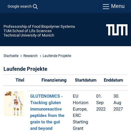
Menu
Google search
Professorship of Food Biopolymer Systems
TUM School of Life Sciences
Technical University of Munich
Startseite
Research
Laufende Projekte
Laufende Projekte
Titel
Finanzierung
Startdatum
Enddatum
GLUTENOMICS -
EU
01.
30.
Tracking gluten
Horizon
Sep
Aug
immunoreactive
Europe,
2022
2027
peptides from the
ERC
grain to the gut
Starting
and beyond
Grant