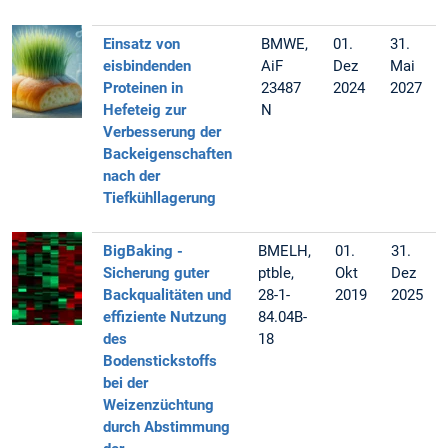
Einsatz von
BMWE,
01.
31.
eisbindenden
AiF
Dez
Mai
Proteinen in
23487
2024
2027
Hefeteig zur
N
Verbesserung der
Backeigenschaften
nach der
Tiefkühllagerung
BigBaking -
BMELH,
01.
31.
Sicherung guter
ptble,
Okt
Dez
Backqualitäten und
28-1-
2019
2025
effiziente Nutzung
84.04B-
des
18
Bodenstickstoffs
bei der
Weizenzüchtung
durch Abstimmung