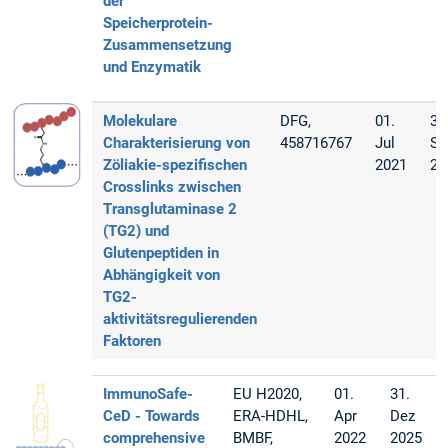
der
Speicherprotein-
Zusammensetzung
und Enzymatik
Molekulare
DFG,
01.
30
Charakterisierung von
458716767
Jul
Se
Zöliakie-spezifischen
2021
20
Crosslinks zwischen
Transglutaminase 2
(TG2) und
Glutenpeptiden in
Abhängigkeit von
TG2-
aktivitätsregulierenden
Faktoren
ImmunoSafe-
EU H2020,
01.
31.
CeD - Towards
ERA-HDHL,
Apr
Dez
comprehensive
BMBF,
2022
2025