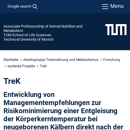
Menu
Google search
Associate Professorship of Animal Nutrition and
Metabolism
TUM School of Life Sciences
Technical University of Munich
Startseite
Arbeitsgruppe Tierernährung und Metabolismus
Forschung
laufende Projekte
TreK
TreK
Entwicklung von
Managementempfehlungen zur
Risikominimierung einer Entgleisung
der Körperkerntemperatur bei
neugeborenen Kälbern direkt nach der