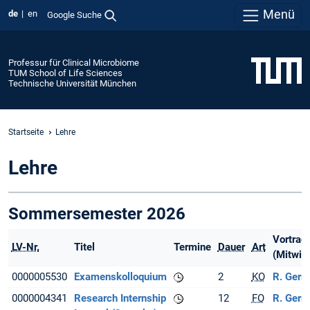
Menü
de
en
Google Suche
Professur für Clinical Microbiome
TUM School of Life Sciences
Technische Universität München
Startseite
Lehre
Lehre
Sommersemester 2026
Vortrag
LV-Nr.
Titel
Termine
Dauer
Art
(Mitwir
0000005530
Examenskolloquium
2
KO
R. Gern
0000004341
Research Internship
12
FO
R. Gern