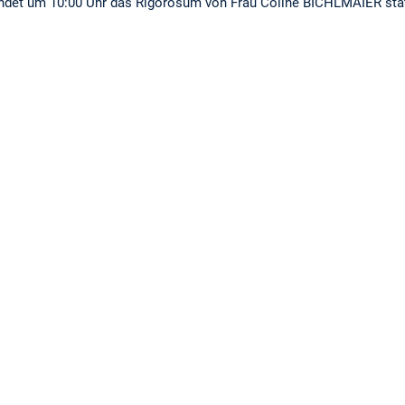
indet um 10:00 Uhr das Rigorosum von Frau Coline BICHLMAIER sta