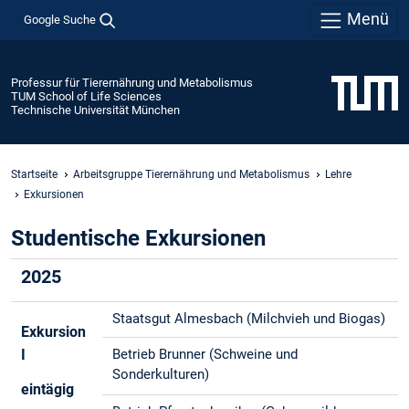
Menü
Google Suche
Professur für Tierernährung und Metabolismus
TUM School of Life Sciences
Technische Universität München
Startseite
Arbeitsgruppe Tierernährung und Metabolismus
Lehre
Exkursionen
Studentische Exkursionen
2025
Staatsgut Almesbach (Milchvieh und Biogas)
Exkursion
I
Betrieb Brunner (Schweine und
Sonderkulturen)
eintägig